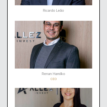
Ricardo Leão​
Renan Hamilko​
CEO