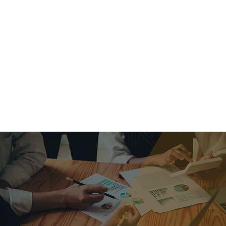
criar o futuro.
Queremos te explicar os mercados, a importância da
alocação correta e seus veículos, com uma linguagem
simples e objetiva. Desmistificamos o processo de
investimentos. É a melhor maneira de trazer conforto e criar
com você uma relação de confiança a longo prazo.
Nosso trabalho consiste em identificar as suas necessidades
individuais e objetivos familiares. Desenvolver as alternativas
alinhadas com seu objetivo e monitorar frequentemente as
estratégias adotadas de acordo com a mudança de cenário.