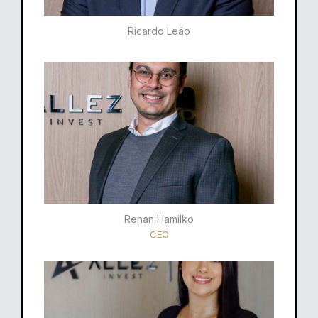
Ricardo Leão​
Renan Hamilko​
CEO