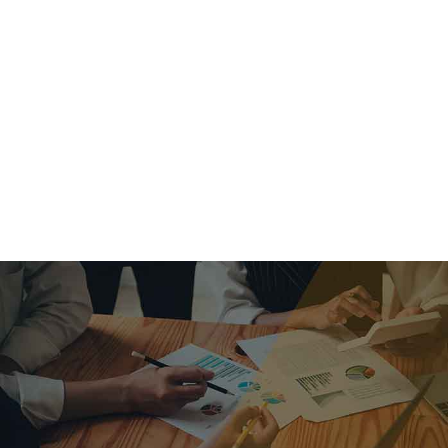
criar o futuro.
Queremos te explicar os mercados, a importância da
alocação correta e seus veículos, com uma linguagem
simples e objetiva. Desmistificamos o processo de
investimentos. É a melhor maneira de trazer conforto e criar
com você uma relação de confiança a longo prazo.
Nosso trabalho consiste em identificar as suas necessidades
individuais e objetivos familiares. Desenvolver as alternativas
alinhadas com seu objetivo e monitorar frequentemente as
estratégias adotadas de acordo com a mudança de cenário.