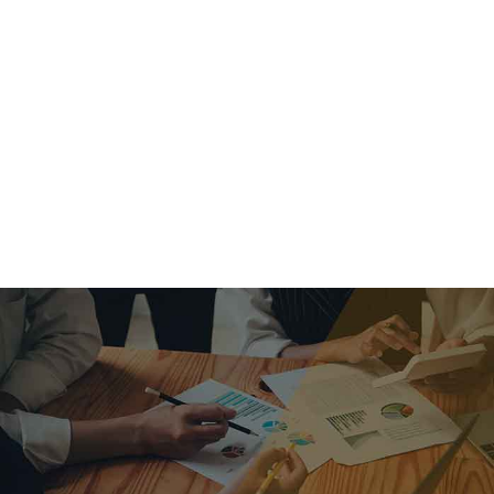
criar o futuro.
Queremos te explicar os mercados, a importância da
alocação correta e seus veículos, com uma linguagem
simples e objetiva. Desmistificamos o processo de
investimentos. É a melhor maneira de trazer conforto e criar
com você uma relação de confiança a longo prazo.
Nosso trabalho consiste em identificar as suas necessidades
individuais e objetivos familiares. Desenvolver as alternativas
alinhadas com seu objetivo e monitorar frequentemente as
estratégias adotadas de acordo com a mudança de cenário.