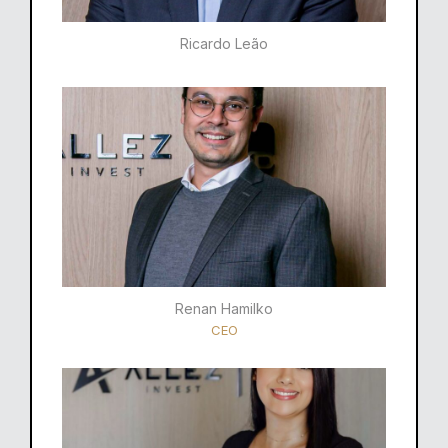
Ricardo Leão​
Renan Hamilko​
CEO