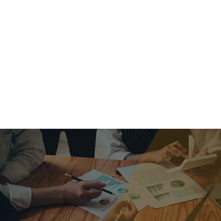
criar o futuro.
Queremos te explicar os mercados, a importância da
alocação correta e seus veículos, com uma linguagem
simples e objetiva. Desmistificamos o processo de
investimentos. É a melhor maneira de trazer conforto e criar
com você uma relação de confiança a longo prazo.
Nosso trabalho consiste em identificar as suas necessidades
individuais e objetivos familiares. Desenvolver as alternativas
alinhadas com seu objetivo e monitorar frequentemente as
estratégias adotadas de acordo com a mudança de cenário.