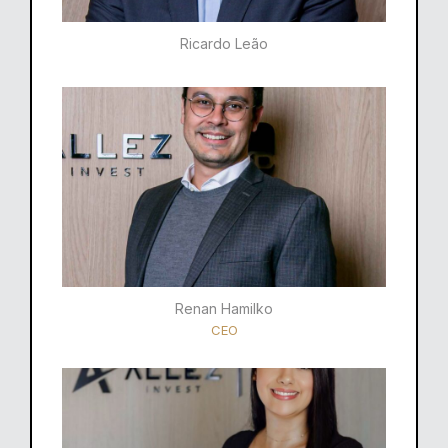
Ricardo Leão​
Renan Hamilko​
CEO