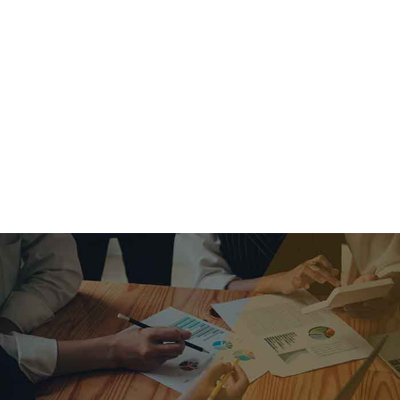
criar o futuro.
Queremos te explicar os mercados, a importância da
alocação correta e seus veículos, com uma linguagem
simples e objetiva. Desmistificamos o processo de
investimentos. É a melhor maneira de trazer conforto e criar
com você uma relação de confiança a longo prazo.
Nosso trabalho consiste em identificar as suas necessidades
individuais e objetivos familiares. Desenvolver as alternativas
alinhadas com seu objetivo e monitorar frequentemente as
estratégias adotadas de acordo com a mudança de cenário.