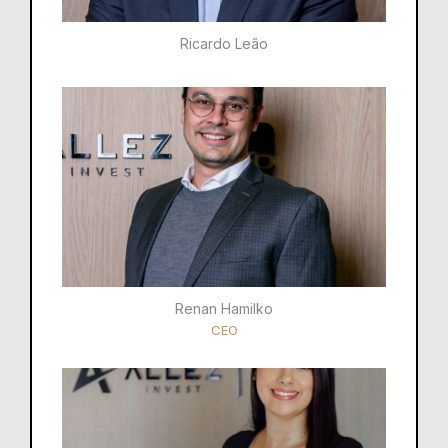
Ricardo Leão​
Renan Hamilko​
CEO