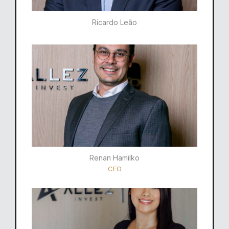
Ricardo Leão​
Renan Hamilko​
CEO