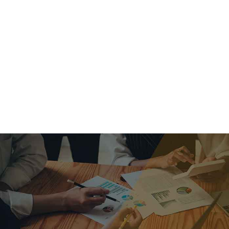
criar o futuro.
Queremos te explicar os mercados, a importância da
alocação correta e seus veículos, com uma linguagem
simples e objetiva. Desmistificamos o processo de
investimentos. É a melhor maneira de trazer conforto e criar
com você uma relação de confiança a longo prazo.
Nosso trabalho consiste em identificar as suas necessidades
individuais e objetivos familiares. Desenvolver as alternativas
alinhadas com seu objetivo e monitorar frequentemente as
estratégias adotadas de acordo com a mudança de cenário.