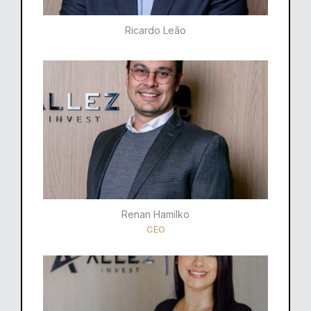
Ricardo Leão​
Renan Hamilko​
CEO