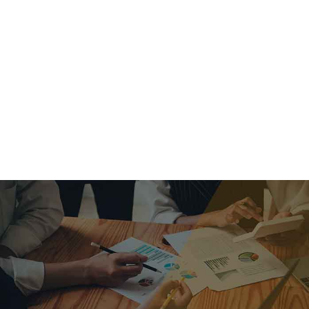
criar o futuro.
Queremos te explicar os mercados, a importância da
alocação correta e seus veículos, com uma linguagem
simples e objetiva. Desmistificamos o processo de
investimentos. É a melhor maneira de trazer conforto e criar
com você uma relação de confiança a longo prazo.
Nosso trabalho consiste em identificar as suas necessidades
individuais e objetivos familiares. Desenvolver as alternativas
alinhadas com seu objetivo e monitorar frequentemente as
estratégias adotadas de acordo com a mudança de cenário.