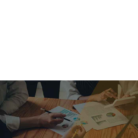
criar o futuro.
Queremos te explicar os mercados, a importância da
alocação correta e seus veículos, com uma linguagem
simples e objetiva. Desmistificamos o processo de
investimentos. É a melhor maneira de trazer conforto e criar
com você uma relação de confiança a longo prazo.
Nosso trabalho consiste em identificar as suas necessidades
individuais e objetivos familiares. Desenvolver as alternativas
alinhadas com seu objetivo e monitorar frequentemente as
estratégias adotadas de acordo com a mudança de cenário.