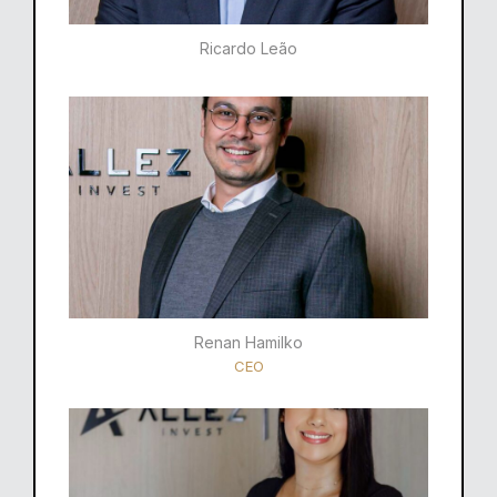
Ricardo Leão​
Renan Hamilko​
CEO