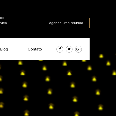
803
ívico
agende uma reunião
Blog
Contato