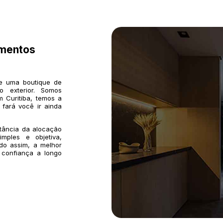
imentos
de uma boutique de
o exterior. Somos
 Curitiba, temos a
 fará você ir ainda
rtância da alocação
mples e objetiva,
do assim, a melhor
 confiança a longo