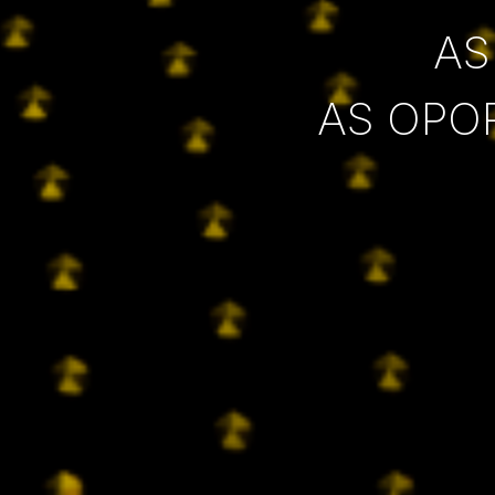
AS
AS OPO