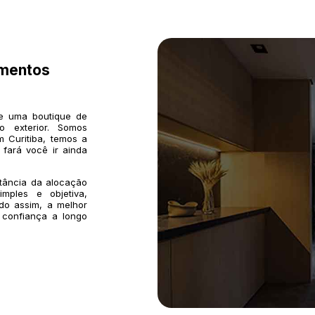
imentos
de uma boutique de
o exterior. Somos
 Curitiba, temos a
 fará você ir ainda
rtância da alocação
mples e objetiva,
do assim, a melhor
 confiança a longo