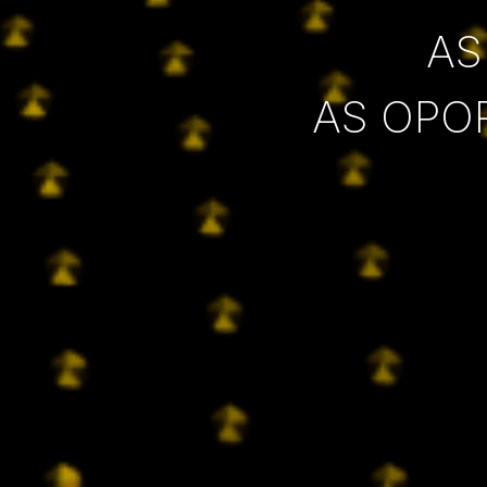
AS
AS OPO