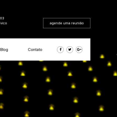
803
ívico
agende uma reunião
Blog
Contato