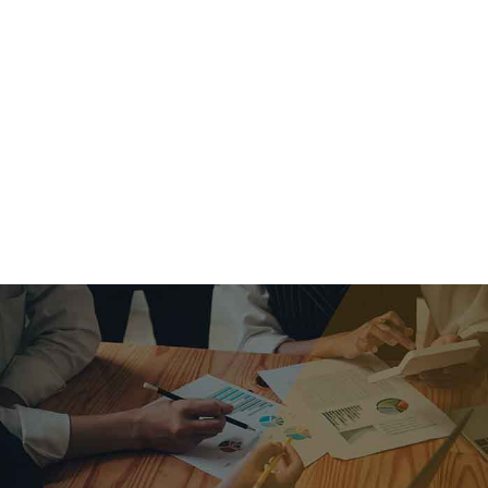
criar o futuro.
Queremos te explicar os mercados, a importância da
alocação correta e seus veículos, com uma linguagem
simples e objetiva. Desmistificamos o processo de
investimentos. É a melhor maneira de trazer conforto e criar
com você uma relação de confiança a longo prazo.
Nosso trabalho consiste em identificar as suas necessidades
individuais e objetivos familiares. Desenvolver as alternativas
alinhadas com seu objetivo e monitorar frequentemente as
estratégias adotadas de acordo com a mudança de cenário.