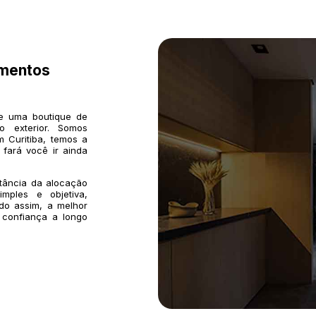
imentos
de uma boutique de
o exterior. Somos
 Curitiba, temos a
 fará você ir ainda
rtância da alocação
mples e objetiva,
do assim, a melhor
 confiança a longo