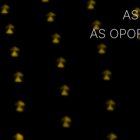
AS
AS OPO