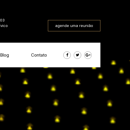
803
ívico
agende uma reunião
Blog
Contato