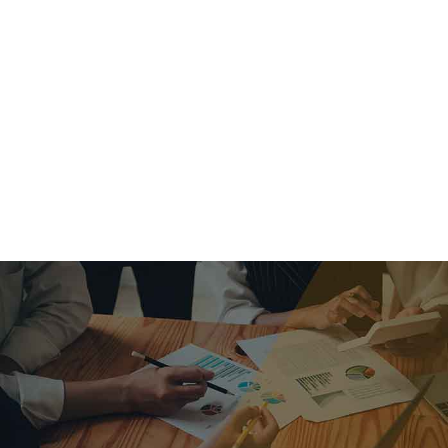
criar o futuro.
Queremos te explicar os mercados, a importância da
alocação correta e seus veículos, com uma linguagem
simples e objetiva. Desmistificamos o processo de
investimentos. É a melhor maneira de trazer conforto e criar
com você uma relação de confiança a longo prazo.
Nosso trabalho consiste em identificar as suas necessidades
individuais e objetivos familiares. Desenvolver as alternativas
alinhadas com seu objetivo e monitorar frequentemente as
estratégias adotadas de acordo com a mudança de cenário.