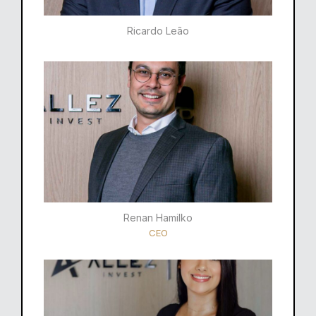
Ricardo Leão​
Renan Hamilko​
CEO