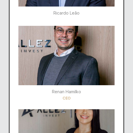
Ricardo Leão​
Renan Hamilko​
CEO