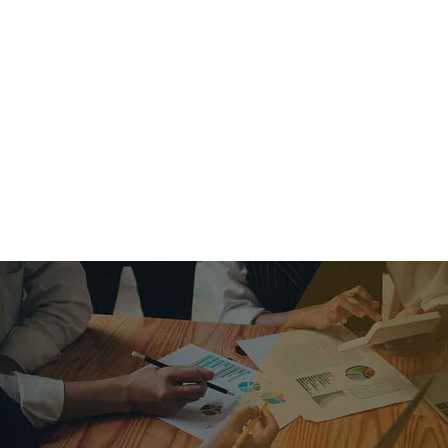
criar o futuro.
Queremos te explicar os mercados, a importância da
alocação correta e seus veículos, com uma linguagem
simples e objetiva. Desmistificamos o processo de
investimentos. É a melhor maneira de trazer conforto e criar
com você uma relação de confiança a longo prazo.
Nosso trabalho consiste em identificar as suas necessidades
individuais e objetivos familiares. Desenvolver as alternativas
alinhadas com seu objetivo e monitorar frequentemente as
estratégias adotadas de acordo com a mudança de cenário.