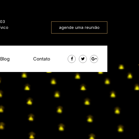
803
ívico
agende uma reunião
Blog
Contato