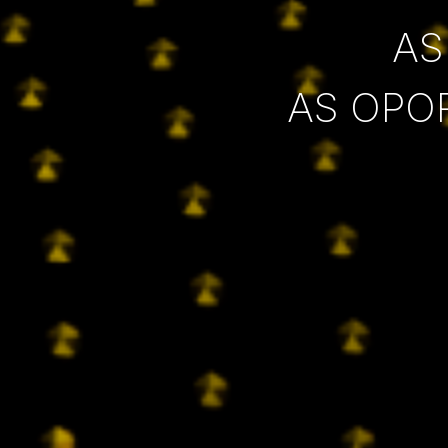
AS
AS OPO