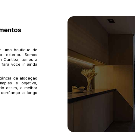
imentos
de uma boutique de
o exterior. Somos
 Curitiba, temos a
 fará você ir ainda
rtância da alocação
mples e objetiva,
do assim, a melhor
 confiança a longo