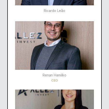
Ricardo Leão​
Renan Hamilko​
CEO