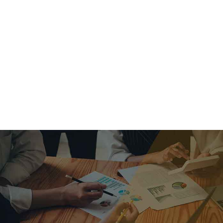
criar o futuro.
Queremos te explicar os mercados, a importância da
alocação correta e seus veículos, com uma linguagem
simples e objetiva. Desmistificamos o processo de
investimentos. É a melhor maneira de trazer conforto e criar
com você uma relação de confiança a longo prazo.
Nosso trabalho consiste em identificar as suas necessidades
individuais e objetivos familiares. Desenvolver as alternativas
alinhadas com seu objetivo e monitorar frequentemente as
estratégias adotadas de acordo com a mudança de cenário.