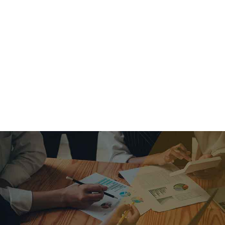
criar o futuro.
Queremos te explicar os mercados, a importância da
alocação correta e seus veículos, com uma linguagem
simples e objetiva. Desmistificamos o processo de
investimentos. É a melhor maneira de trazer conforto e criar
com você uma relação de confiança a longo prazo.
Nosso trabalho consiste em identificar as suas necessidades
individuais e objetivos familiares. Desenvolver as alternativas
alinhadas com seu objetivo e monitorar frequentemente as
estratégias adotadas de acordo com a mudança de cenário.