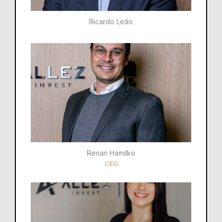
Ricardo Leão​
Renan Hamilko​
CEO