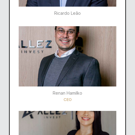
Ricardo Leão​
Renan Hamilko​
CEO