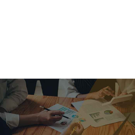
criar o futuro.
Queremos te explicar os mercados, a importância da
alocação correta e seus veículos, com uma linguagem
simples e objetiva. Desmistificamos o processo de
investimentos. É a melhor maneira de trazer conforto e criar
com você uma relação de confiança a longo prazo.
Nosso trabalho consiste em identificar as suas necessidades
individuais e objetivos familiares. Desenvolver as alternativas
alinhadas com seu objetivo e monitorar frequentemente as
estratégias adotadas de acordo com a mudança de cenário.