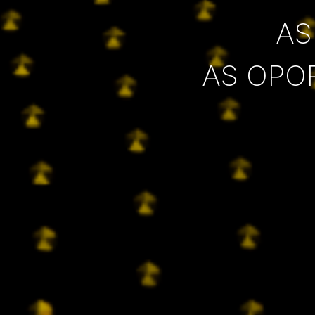
AS
AS OPO