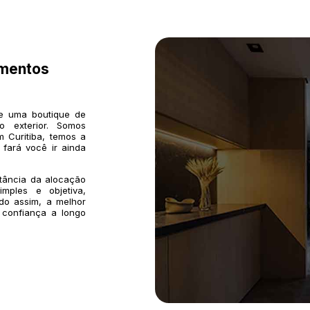
imentos
de uma boutique de
o exterior. Somos
 Curitiba, temos a
 fará você ir ainda
rtância da alocação
mples e objetiva,
do assim, a melhor
 confiança a longo