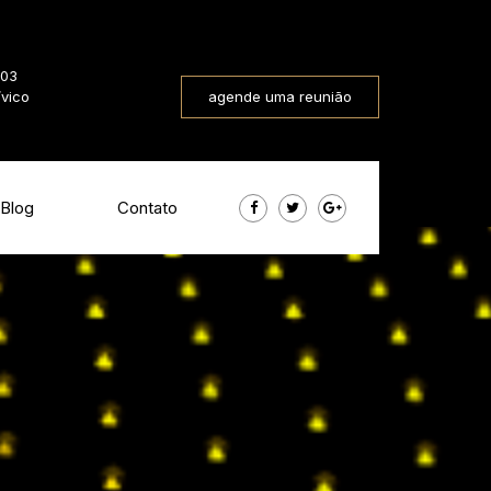
803
ívico
agende uma reunião
Blog
Contato