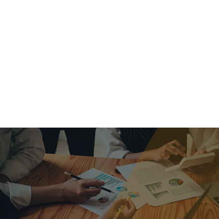
criar o futuro.
Queremos te explicar os mercados, a importância da
alocação correta e seus veículos, com uma linguagem
simples e objetiva. Desmistificamos o processo de
investimentos. É a melhor maneira de trazer conforto e criar
com você uma relação de confiança a longo prazo.
Nosso trabalho consiste em identificar as suas necessidades
individuais e objetivos familiares. Desenvolver as alternativas
alinhadas com seu objetivo e monitorar frequentemente as
estratégias adotadas de acordo com a mudança de cenário.