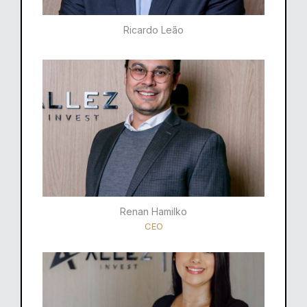
Ricardo Leão​
Renan Hamilko​
CEO