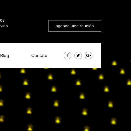
803
ívico
agende uma reunião
Blog
Contato