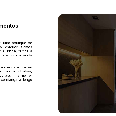
imentos
de uma boutique de
o exterior. Somos
 Curitiba, temos a
 fará você ir ainda
rtância da alocação
mples e objetiva,
do assim, a melhor
 confiança a longo