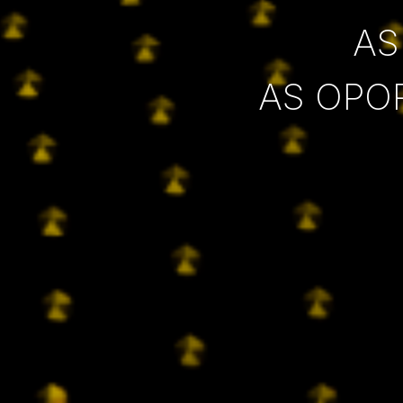
AS
AS OPO