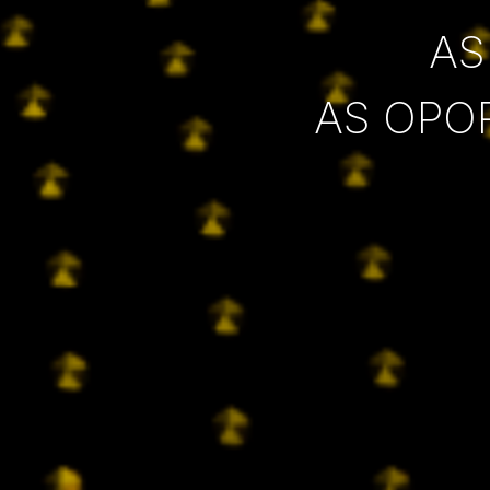
AS
AS OPO