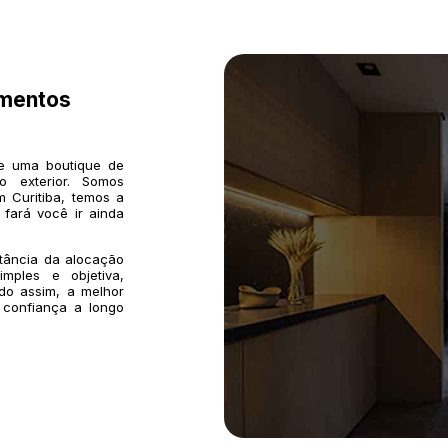
imentos
de uma boutique de
o exterior. Somos
 Curitiba, temos a
 fará você ir ainda
rtância da alocação
mples e objetiva,
do assim, a melhor
 confiança a longo