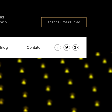
803
ívico
agende uma reunião
Blog
Contato