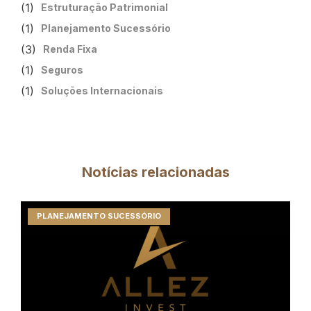
(1)
Estruturação Patrimonial
(1)
Planejamento Sucessório
(3)
Renda Fixa
(1)
Seguros
(1)
Soluções Internacionais
Notícias relacionadas
PLANEJAMENTO SUCESSÓRIO