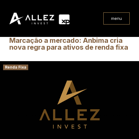
menu
Marcação a mercado: Anbima cria
nova regra para ativos de renda fixa
Renda Fixa