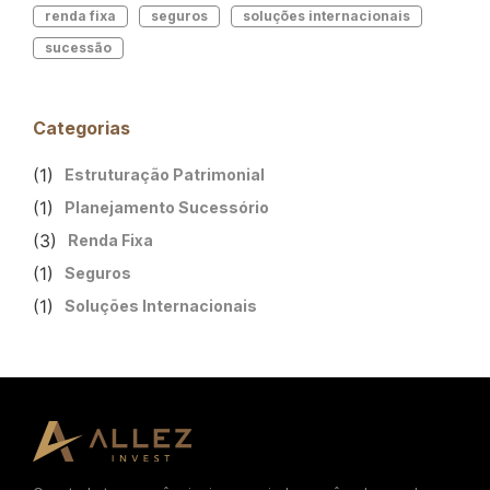
renda fixa
seguros
soluções internacionais
sucessão
Categorias
(1)
Estruturação Patrimonial
(1)
Planejamento Sucessório
(3)
Renda Fixa
(1)
Seguros
(1)
Soluções Internacionais